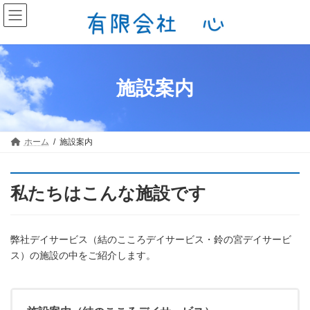
コ
ナ
ン
ビ
テ
ゲ
ン
ー
ツ
シ
へ
ョ
ス
ン
施設案内
キ
に
ッ
移
プ
動
ホーム
施設案内
私たちはこんな施設です
弊社デイサービス（結のこころデイサービス・鈴の宮デイサービ
ス）の施設の中をご紹介します。