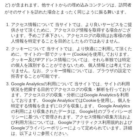
ど) が含まれます。他サイトからの埋め込みコンテンツは、訪問者
がそのサイトを訪れた場合とまったく同じように振る舞います。
アクセス情報について 当サイトでは、より良いサービスをご提
供させて頂くために、アクセスログ情報を取得する場合がござ
います。予めご了承下さい。アクセスログの取得はお客様の個
人情報を特定することを目的としたものではありません。
クッキーについて 当サイトでは、より快適にご利用して頂くた
めに、サイトの一部でクッキー (Cookie)を使用しております。
クッキー及びIPアドレス情報については、それら単独では特定
の個人を識別することができないため、個人情報とは考えてお
りません。なお、クッキー情報については、ブラウザの設定で
拒否することが可能です。
Google Analyticsの利用について 当サイトでは、サイトの利用
状況を把握する目的でアクセスログの収集・解析を行っており
ます。アクセスログの収集・分析にはGoogle Analyticsを利用
しております。 Google AnalyticsではCookieを使用し、個人を
特定する情報を含まずにログを収集します。 Google Analytics
の利用により収集されたデータは、Google社のプライバシーポ
リシーに基づいて管理されます。アクセス情報の収集方法およ
び利用方法については、Googleアナリティクス利用規約および
Googleプライバシーポリシーによって定められています。詳細
は、以下よりご参照ください。